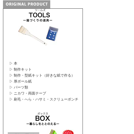
▷ 本
▷ 制作キット
▷ 制作・型紙キット（好きな紙で作る）
▷ 厚ボール紙
▷ パーツ類
▷ ニカワ・両面テープ
▷ 刷毛・へら・ハサミ・スクリューポンチ