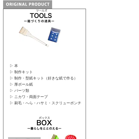
▷ 本
▷ 制作キット
▷ 制作・型紙キット（好きな紙で作る）
▷ 厚ボール紙
▷ パーツ類
▷ ニカワ・両面テープ
▷ 刷毛・へら・ハサミ・スクリューポンチ