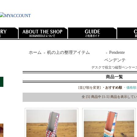
ホーム
机の上の整理アイテム
Pendente
＞
＞
ペンデンテ
デスクで役立つ縦型ペンケー
商品一覧
[並び順を変更]
・おすすめ順
・価格順
全 [5] 商品中 [1-5] 商品を表示し