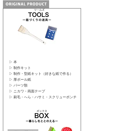
▷ 本
▷ 制作キット
▷ 制作・型紙キット（好きな紙で作る）
▷ 厚ボール紙
▷ パーツ類
▷ ニカワ・両面テープ
▷ 刷毛・へら・ハサミ・スクリューポンチ