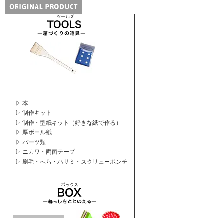
▷ 本
▷ 制作キット
▷ 制作・型紙キット（好きな紙で作る）
▷ 厚ボール紙
▷ パーツ類
▷ ニカワ・両面テープ
▷ 刷毛・へら・ハサミ・スクリューポンチ