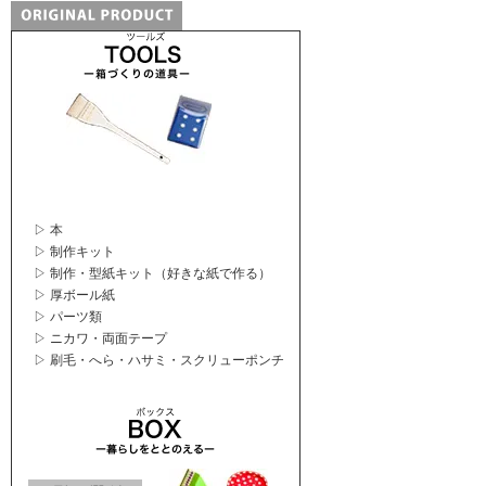
▷ 本
▷ 制作キット
▷ 制作・型紙キット（好きな紙で作る）
▷ 厚ボール紙
▷ パーツ類
▷ ニカワ・両面テープ
▷ 刷毛・へら・ハサミ・スクリューポンチ