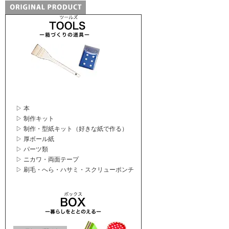
▷ 本
▷ 制作キット
▷ 制作・型紙キット（好きな紙で作る）
▷ 厚ボール紙
▷ パーツ類
▷ ニカワ・両面テープ
▷ 刷毛・へら・ハサミ・スクリューポンチ