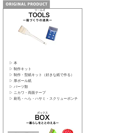
▷ 本
▷ 制作キット
▷ 制作・型紙キット（好きな紙で作る）
▷ 厚ボール紙
▷ パーツ類
▷ ニカワ・両面テープ
▷ 刷毛・へら・ハサミ・スクリューポンチ