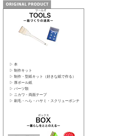
▷ 本
▷ 制作キット
▷ 制作・型紙キット（好きな紙で作る）
▷ 厚ボール紙
▷ パーツ類
▷ ニカワ・両面テープ
▷ 刷毛・へら・ハサミ・スクリューポンチ