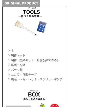
▷ 本
▷ 制作キット
▷ 制作・型紙キット（好きな紙で作る）
▷ 厚ボール紙
▷ パーツ類
▷ ニカワ・両面テープ
▷ 刷毛・へら・ハサミ・スクリューポンチ