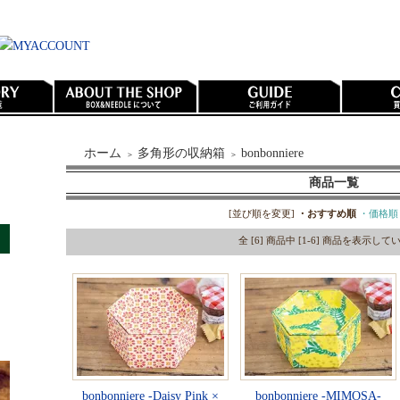
ホーム
多角形の収納箱
bonbonniere
＞
＞
商品一覧
[並び順を変更]
・おすすめ順
・価格順
全 [6] 商品中 [1-6] 商品を表示し
bonbonniere -Daisy Pink ×
bonbonniere -MIMOSA-