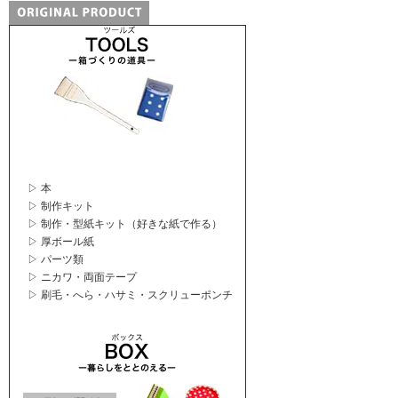
▷ 本
▷ 制作キット
▷ 制作・型紙キット（好きな紙で作る）
▷ 厚ボール紙
▷ パーツ類
▷ ニカワ・両面テープ
▷ 刷毛・へら・ハサミ・スクリューポンチ