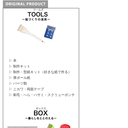
▷ 本
▷ 制作キット
▷ 制作・型紙キット（好きな紙で作る）
▷ 厚ボール紙
▷ パーツ類
▷ ニカワ・両面テープ
▷ 刷毛・へら・ハサミ・スクリューポンチ