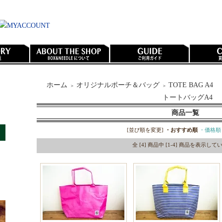
ホーム
オリジナルポーチ＆バッグ
TOTE BAG A4
＞
＞
トートバッグA4
商品一覧
[並び順を変更]
・おすすめ順
・価格順
全 [4] 商品中 [1-4] 商品を表示し