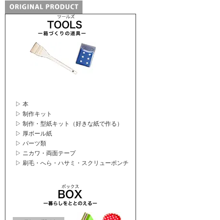
▷ 本
▷ 制作キット
▷ 制作・型紙キット（好きな紙で作る）
▷ 厚ボール紙
▷ パーツ類
▷ ニカワ・両面テープ
▷ 刷毛・へら・ハサミ・スクリューポンチ