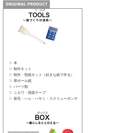
▷ 本
▷ 制作キット
▷ 制作・型紙キット（好きな紙で作る）
▷ 厚ボール紙
▷ パーツ類
▷ ニカワ・両面テープ
▷ 刷毛・へら・ハサミ・スクリューポンチ