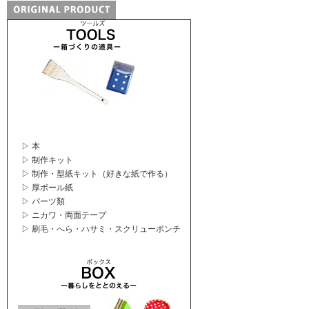
▷ 本
▷ 制作キット
▷ 制作・型紙キット（好きな紙で作る）
▷ 厚ボール紙
▷ パーツ類
▷ ニカワ・両面テープ
▷ 刷毛・へら・ハサミ・スクリューポンチ