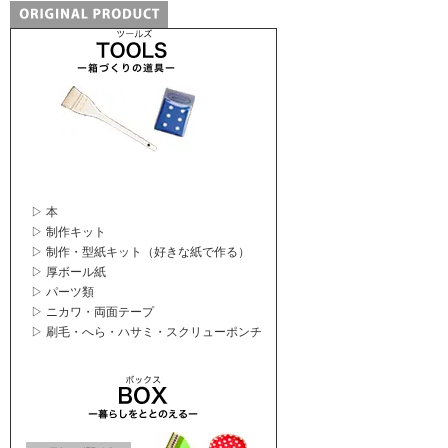
▷ 本
▷ 制作キット
▷ 制作・型紙キット（好きな紙で作る）
▷ 厚ボール紙
▷ パーツ類
▷ ニカワ・両面テープ
▷ 刷毛・へら・ハサミ・スクリューポンチ