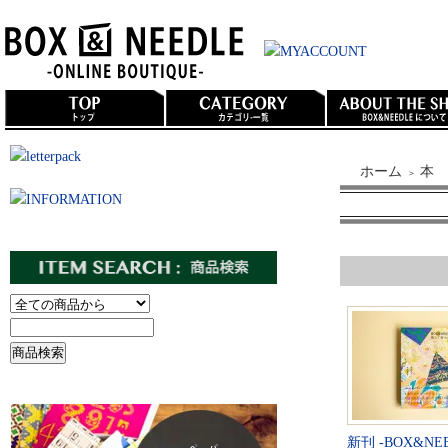
ホーム
本
＞
新刊 -BOX&N