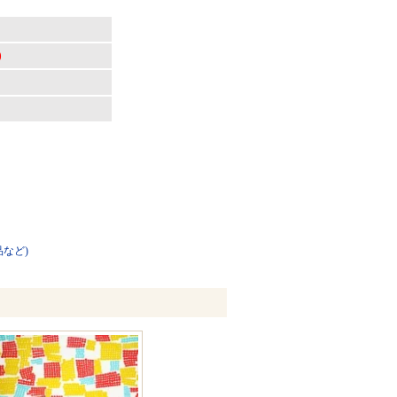
)
品など)