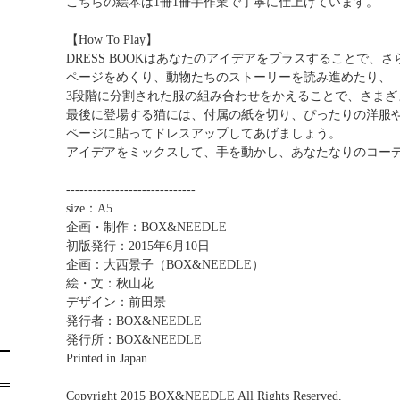
こちらの絵本は1冊1冊手作業で丁寧に仕上げています。
【How To Play】
DRESS BOOKはあなたのアイデアをプラスすることで、
ページをめくり、動物たちのストーリーを読み進めたり、
3段階に分割された服の組み合わせをかえることで、さまざ
最後に登場する猫には、付属の紙を切り、ぴったりの洋服
ページに貼ってドレスアップしてあげましょう。
アイデアをミックスして、手を動かし、あなたなりのコー
-----------------------------
size：A5
企画・制作：BOX&NEEDLE
初版発行：2015年6月10日
企画：大西景子（BOX&NEEDLE）
絵・文：秋山花
デザイン：前田景
発行者：BOX&NEEDLE
発行所：BOX&NEEDLE
Printed in Japan
Copyright 2015 BOX&NEEDLE All Rights Reserved.