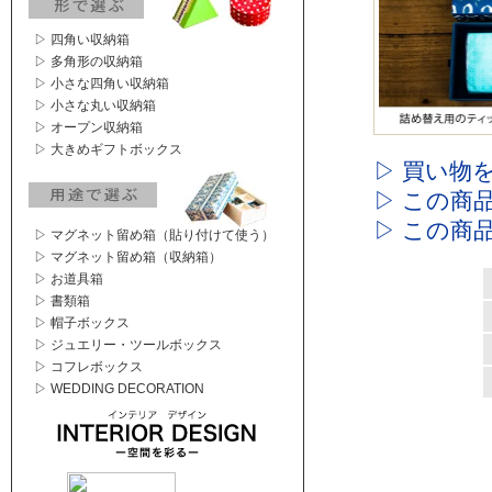
▷ 四角い収納箱
▷ 多角形の収納箱
▷ 小さな四角い収納箱
▷ 小さな丸い収納箱
▷ オープン収納箱
▷ 大きめギフトボックス
▷ 買い物
▷ この商
▷ この商
▷ マグネット留め箱（貼り付けて使う）
▷ マグネット留め箱（収納箱）
▷ お道具箱
▷ 書類箱
▷ 帽子ボックス
▷ ジュエリー・ツールボックス
▷ コフレボックス
▷ WEDDING DECORATION