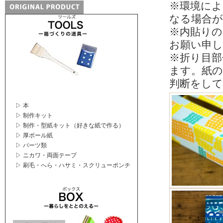
※環境によ
なる場合
※内貼りの
お願い申
※折り目部
ます。紙の
判断をし
▷ 本
▷ 制作キット
▷ 制作・型紙キット（好きな紙で作る）
▷ 厚ボール紙
▷ パーツ類
▷ ニカワ・両面テープ
▷ 刷毛・へら・ハサミ・スクリューポンチ