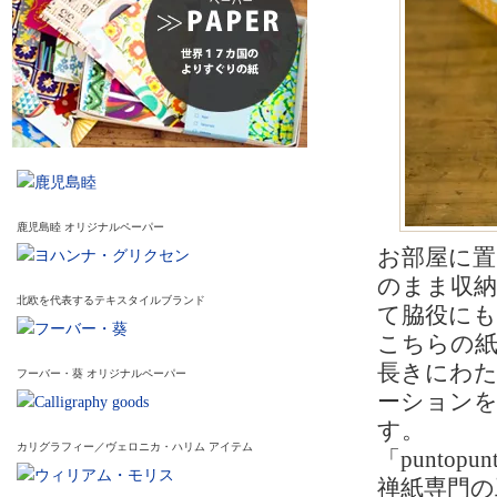
鹿児島睦 オリジナルペーパー
お部屋に
のまま収
北欧を代表するテキスタイルブランド
て脇役に
こちらの
長きにわ
フーバー・葵 オリジナルペーパー
ーションを
す。
カリグラフィー／ヴェロニカ・ハリム アイテム
「punt
禅紙専門の