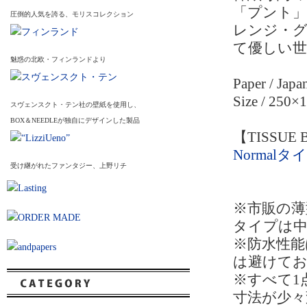
「プント
圧倒的人気を誇る、モリスコレクション
レンジ・グ
て優しい
魅惑の北欧・フィンランドより
Paper / Japa
Size / 2
スヴェンスクト・テン社の壁紙を使用し、
BOX＆NEEDLEが独自にデザインした製品
【TISSUE
Normalタ
受け継がれたファンタジー、上野リチ
※市販の
タイプは
※防水性能
は避けて
※すべて1
寸法が少々