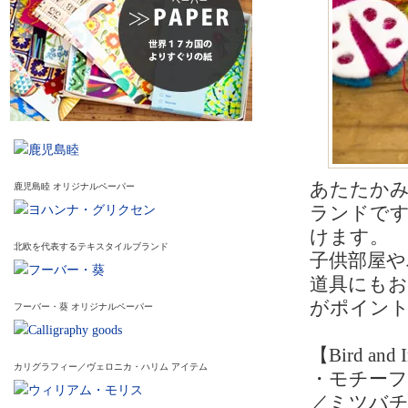
あたたか
鹿児島睦 オリジナルペーパー
ランドで
けます。
北欧を代表するテキスタイルブランド
子供部屋や
道具にも
がポイン
フーバー・葵 オリジナルペーパー
【Bird and 
カリグラフィー／ヴェロニカ・ハリム アイテム
・モチー
／ミツバチ