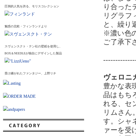
り合った
圧倒的人気を誇る、モリスコレクション
リグラフィーで「
と、繰り
魅惑の北欧・フィンランドより
※濃い色
ご了承下
スヴェンスクト・テン社の壁紙を使用し、
BOX＆NEEDLEが独自にデザインした製品
-------------
受け継がれたファンタジー、上野リチ
ヴェロニカ・ハ
豊かな表
品はもち
れる、セ
リムさん
す。シャ
ァーを受