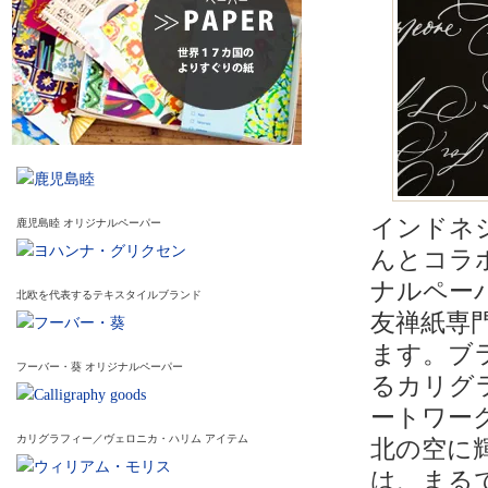
インドネ
鹿児島睦 オリジナルペーパー
んとコラボ
ナルペー
北欧を代表するテキスタイルブランド
友禅紙専
ます。ブ
フーバー・葵 オリジナルペーパー
るカリグ
ートワー
カリグラフィー／ヴェロニカ・ハリム アイテム
北の空に輝
は、まる