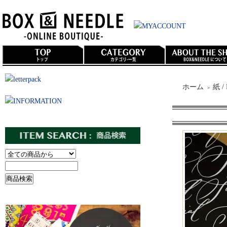
ホーム
紙 /
＞