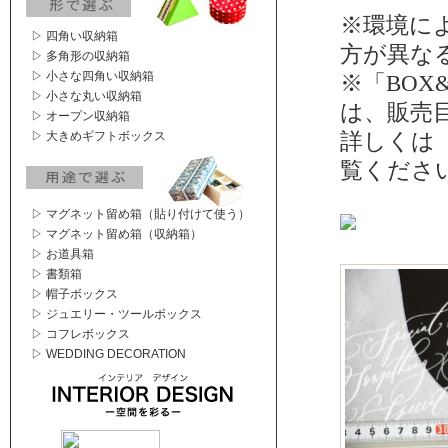
※環境に
▷ 四角い収納箱
方が異な
▷ 多角形の収納箱
▷ 小さな四角い収納箱
※「BOX&
▷ 小さな丸い収納箱
は、販売
▷ オープン収納箱
詳しくは
▷ 大きめギフトボックス
覧くださ
▷ マグネット留め箱（貼り付けて使う）
▷ マグネット留め箱（収納箱）
▷ お道具箱
▷ 書類箱
▷ 帽子ボックス
▷ ジュエリー・ツールボックス
▷ コフレボックス
▷ WEDDING DECORATION