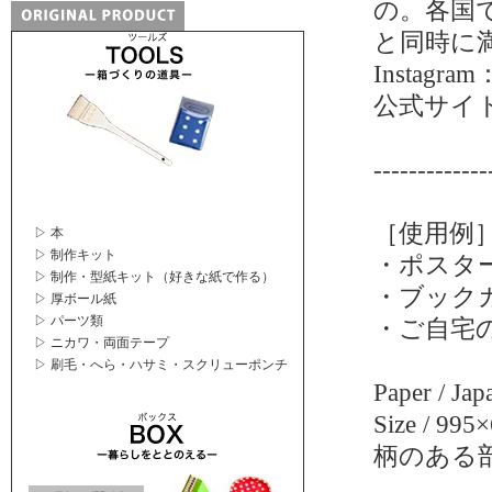
の。各国
と同時に
Instagram
公式サイ
-------------
［使用例
▷ 本
▷ 制作キット
・ポスタ
▷ 制作・型紙キット（好きな紙で作る）
・ブック
▷ 厚ボール紙
▷ パーツ類
・ご自宅
▷ ニカワ・両面テープ
▷ 刷毛・へら・ハサミ・スクリューポンチ
Paper / Jap
Size / 99
柄のある部分