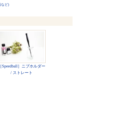
品など)
［Speedball］ニブホルダー
/ ストレート