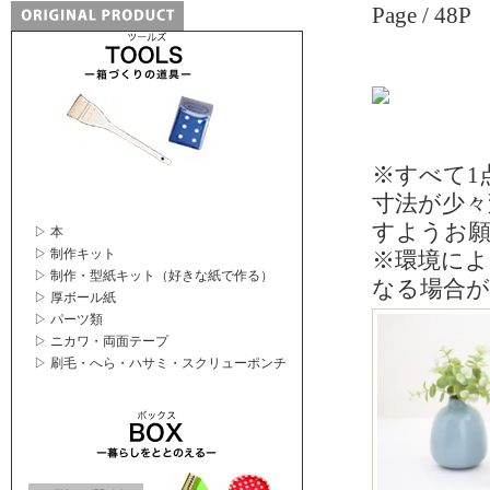
Page / 48P
※すべて1
寸法が少
すようお
▷ 本
▷ 制作キット
※環境によ
▷ 制作・型紙キット（好きな紙で作る）
なる場合
▷ 厚ボール紙
▷ パーツ類
▷ ニカワ・両面テープ
▷ 刷毛・へら・ハサミ・スクリューポンチ