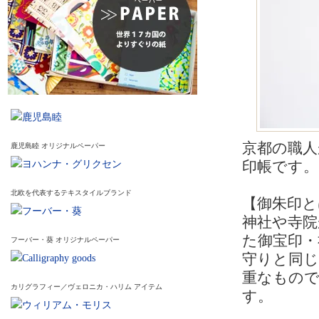
京都の職人
鹿児島睦 オリジナルペーパー
印帳です。
北欧を代表するテキスタイルブランド
【御朱印と
神社や寺院
た御宝印・
フーバー・葵 オリジナルペーパー
守りと同
重なもの
カリグラフィー／ヴェロニカ・ハリム アイテム
す。