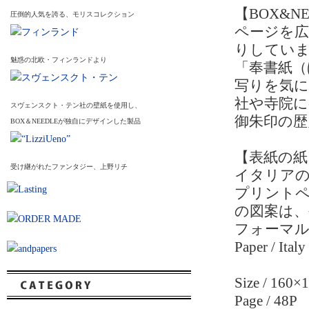
【BOX&N
圧倒的人気を誇る、モリスコレクション
ページを
りしていま
魅惑の北欧・フィンランドより
「奉書紙（
写りを気
社や寺院に
スヴェンスクト・テン社の壁紙を使用し、
御朱印の歴
BOX＆NEEDLEが独自にデザインした製品
【表紙の紙
受け継がれたファンタジー、上野リチ
イタリアの
プリントペ
の図案は
フォーマ
Paper / Italy
Size / 1
Page / 48P