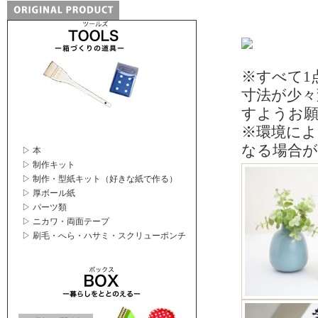
※すべて1
寸法が少
すようお
※環境によ
なる場合
▷ 本
▷ 制作キット
▷ 制作・型紙キット（好きな紙で作る）
▷ 厚ボール紙
▷ パーツ類
▷ ニカワ・両面テープ
▷ 刷毛・へら・ハサミ・スクリューポンチ