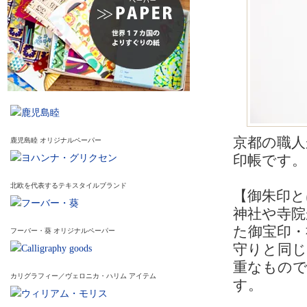
京都の職人
鹿児島睦 オリジナルペーパー
印帳です。
北欧を代表するテキスタイルブランド
【御朱印と
神社や寺院
た御宝印・
フーバー・葵 オリジナルペーパー
守りと同
重なもの
カリグラフィー／ヴェロニカ・ハリム アイテム
す。