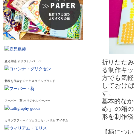
折りたたみ
鹿児島睦 オリジナルペーパー
る制作キッ
方でも気軽
北欧を代表するテキスタイルブランド
しておけ
す。
基本的な
フーバー・葵 オリジナルペーパー
め」の箱の
形を制作
カリグラフィー／ヴェロニカ・ハリム アイテム
【柄につい