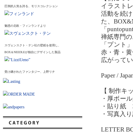
イラスト
圧倒的人気を誇る、モリスコレクション
活動を続
た、BOX
魅惑の北欧・フィンランドより
「punt
禅紙専門の
「プント
スヴェンスクト・テン社の壁紙を使用し、
赤・青・黄
BOX＆NEEDLEが独自にデザインした製品
広がって
受け継がれたファンタジー、上野リチ
Paper / Japa
【 制作キ
・厚ボール
・貼り紙 
・写真入り
LETTE