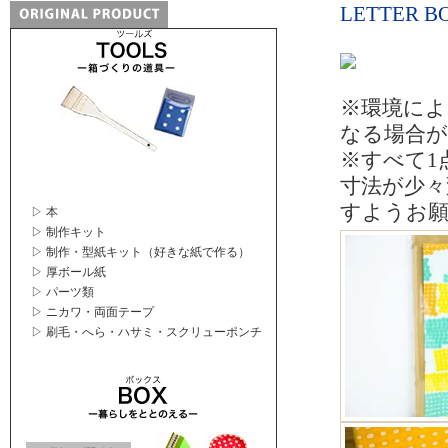
LETTER B
※環境によ
なる場合
※すべて1
寸法が少
すようお
▷ 本
▷ 制作キット
▷ 制作・型紙キット（好きな紙で作る）
▷ 厚ボール紙
▷ パーツ類
▷ ニカワ・両面テープ
▷ 刷毛・へら・ハサミ・スクリューポンチ