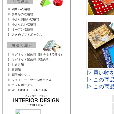
▷ 四角い収納箱
▷ 多角形の収納箱
▷ 小さな四角い収納箱
▷ 小さな丸い収納箱
▷ オープン収納箱
▷ 大きめギフトボックス
▷ マグネット留め箱（貼り付けて使う）
▷ マグネット留め箱（収納箱）
▷ お道具箱
▷ 書類箱
▷ 買い物
▷ 帽子ボックス
▷ この商
▷ ジュエリー・ツールボックス
▷ コフレボックス
▷ この商
▷ WEDDING DECORATION