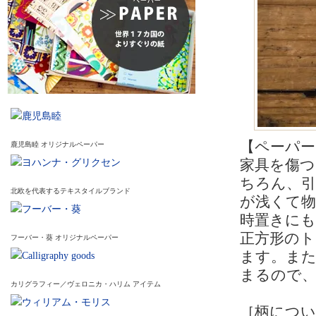
【ペーパ
鹿児島睦 オリジナルペーパー
家具を傷
ちろん、
北欧を代表するテキスタイルブランド
が浅くて
時置きにも
正方形のト
フーバー・葵 オリジナルペーパー
ます。ま
まるので
カリグラフィー／ヴェロニカ・ハリム アイテム
［柄につい