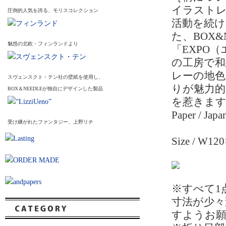
イラスト
圧倒的人気を誇る、モリスコレクション
活動を続
た、BOX
魅惑の北欧・フィンランドより
「EXPO
の工房で
レーの地
スヴェンスクト・テン社の壁紙を使用し、
りが魅力
BOX＆NEEDLEが独自にデザインした製品
を惹きま
Paper / Japa
受け継がれたファンタジー、上野リチ
Size / W
※すべて1
寸法が少
すようお