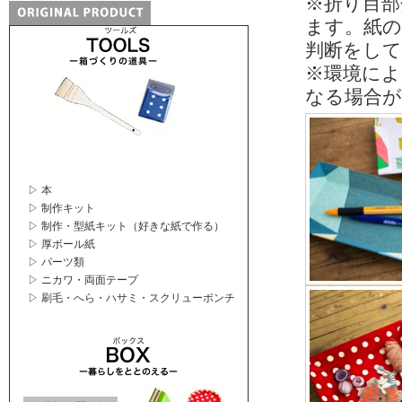
※折り目部
ます。紙の
判断をし
※環境によ
なる場合
▷ 本
▷ 制作キット
▷ 制作・型紙キット（好きな紙で作る）
▷ 厚ボール紙
▷ パーツ類
▷ ニカワ・両面テープ
▷ 刷毛・へら・ハサミ・スクリューポンチ