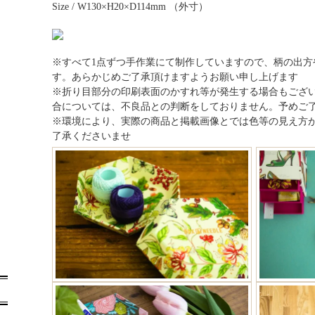
Size / W130×H20×D114mm （外寸）
※すべて1点ずつ手作業にて制作していますので、柄の出方
す。あらかじめご了承頂けますようお願い申し上げます
※折り目部分の印刷表面のかすれ等が発生する場合もござ
合については、不良品との判断をしておりません。予めご
※環境により、実際の商品と掲載画像とでは色等の見え方
了承くださいませ