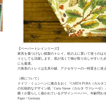
【ペーパートレイシリーズ】
家具を傷つけない紙製のトレイ。机の上に置いて使うのは
イとしても活躍します。底が浅くて物が取り出しやすいた
にも最適。
六角形のトレイは文具や鍵、アクセサリーの一時置きに使
［柄について］
ドイツ・ミュンヘンに拠点をおく「CARTA PURA（カル
の伝統的なデザイン紙「Carta Varese（カルタ ヴァレ
蝶々が愛らしく描かれているデザインペーパー。年齢問わ
Paper / Germany