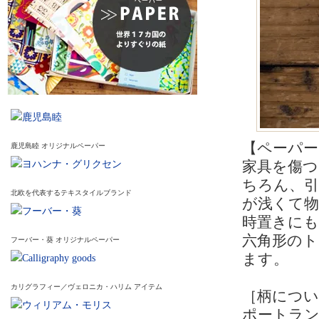
【ペーパ
鹿児島睦 オリジナルペーパー
家具を傷
ちろん、
北欧を代表するテキスタイルブランド
が浅くて
時置きにも
六角形のト
フーバー・葵 オリジナルペーパー
ます。
カリグラフィー／ヴェロニカ・ハリム アイテム
［柄につい
ポートラン