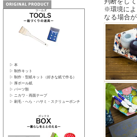
判断をし
※環境によ
なる場合
▷ 本
▷ 制作キット
▷ 制作・型紙キット（好きな紙で作る）
▷ 厚ボール紙
▷ パーツ類
▷ ニカワ・両面テープ
▷ 刷毛・へら・ハサミ・スクリューポンチ