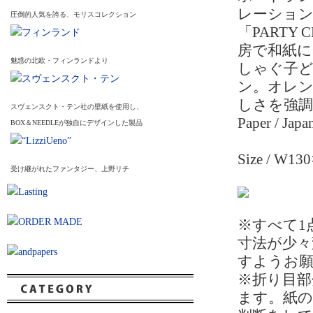
レーション
圧倒的人気を誇る、モリスコレクション
「PART
房で和紙
魅惑の北欧・フィンランドより
しゃぐ子
ン。オレ
しさを強
スヴェンスクト・テン社の壁紙を使用し、
Paper / Japa
BOX＆NEEDLEが独自にデザインした製品
Size / W
受け継がれたファンタジー、上野リチ
※すべて1
寸法が少
すようお
※折り目部
ます。紙の