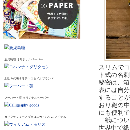
鹿児島睦 オリジナルペーパー
スリムで
ト式の名刺
北欧を代表するテキスタイルブランド
秘密は、箱
表には自分
すること
フーバー・葵 オリジナルペーパー
おり鞄の
にも便利で
カリグラフィー／ヴェロニカ・ハリム アイテム
［紙につい
世界中で紙