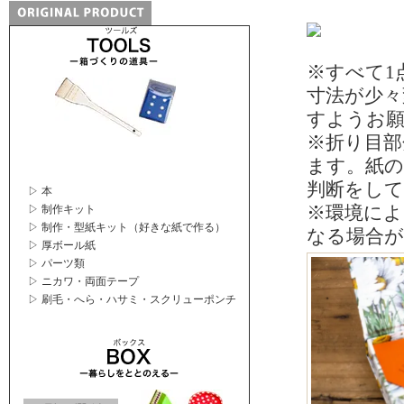
※すべて1
寸法が少
すようお
※折り目部
ます。紙の
判断をし
▷ 本
※環境によ
▷ 制作キット
▷ 制作・型紙キット（好きな紙で作る）
なる場合
▷ 厚ボール紙
▷ パーツ類
▷ ニカワ・両面テープ
▷ 刷毛・へら・ハサミ・スクリューポンチ