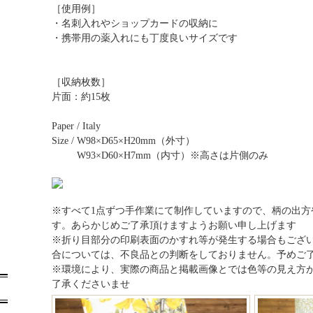
［使用例］
・名刺入れやショップカードの収納に
・携帯用の薬入れにも丁度良いサイズです
［収納枚数］
片面：約15枚
Paper / Italy
Size / W98×D65×H20mm（外寸）
W93×D60×H7mm（内寸）※高さは片側のみ
※すべて1点ずつ手作業にて制作していますので、柄の出方
す。あらかじめご了承頂けますようお願い申し上げます
※折り目部分の印刷表面のかすれ等が発生する場合もござ
合については、不良品との判断をしておりません。予めご
※環境により、実際の商品と掲載画像とでは色等の見え方
了承くださいませ