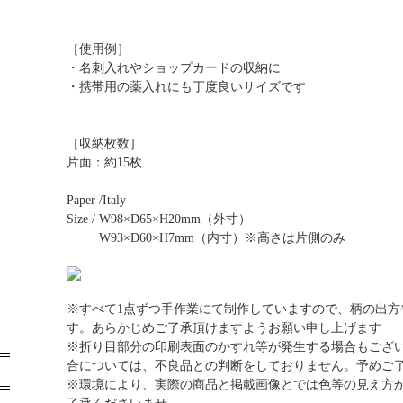
［使用例］
・名刺入れやショップカードの収納に
・携帯用の薬入れにも丁度良いサイズです
［収納枚数］
片面：約15枚
Paper /Italy
Size / W98×D65×H20mm（外寸）
W93×D60×H7mm（内寸）※高さは片側のみ
※すべて1点ずつ手作業にて制作していますので、柄の出方
す。あらかじめご了承頂けますようお願い申し上げます
※折り目部分の印刷表面のかすれ等が発生する場合もござ
合については、不良品との判断をしておりません。予めご
※環境により、実際の商品と掲載画像とでは色等の見え方