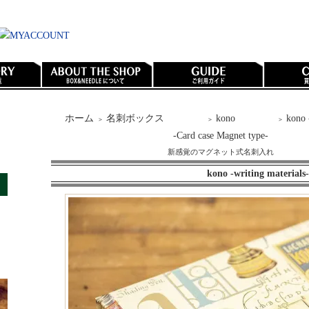
ホーム
名刺ボックス
kono
kono 
＞
＞
＞
-Card case Magnet type-
新感覚のマグネット式名刺入れ
kono -writing materials-