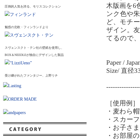
木版画を6
圧倒的人気を誇る、モリスコレクション
ンク色や朱
ど、モチ
魅惑の北欧・フィンランドより
ザイン。友
てるので
スヴェンスクト・テン社の壁紙を使用し、
BOX＆NEEDLEが独自にデザインした製品
Paper / Japa
Size/ 直径
受け継がれたファンタジー、上野リチ
---------------
［使用例］
・麦わら帽
・スカー
・お子さ
・お部屋の