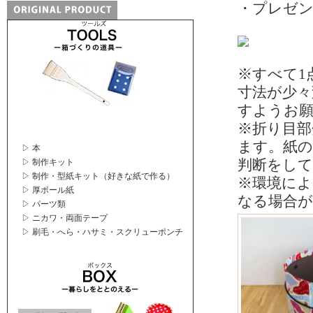
・プレゼ
※すべて1
寸法が少
すようお
※折り目部
ます。紙の
▷ 本
判断をし
▷ 制作キット
▷ 制作・型紙キット（好きな紙で作る）
※環境によ
▷ 厚ボール紙
なる場合
▷ パーツ類
▷ ニカワ・両面テープ
▷ 刷毛・へら・ハサミ・スクリューポンチ