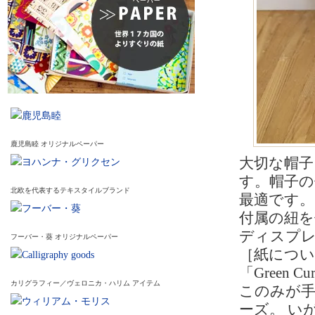
鹿児島睦 オリジナルペーパー
大切な帽
す。帽子の
北欧を代表するテキスタイルブランド
最適です
付属の紐
ディスプ
フーバー・葵 オリジナルペーパー
［紙につい
「Green
カリグラフィー／ヴェロニカ・ハリム アイテム
このみが手
ーズ。 い