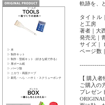
軌跡を、
タイトル｜
と工房
著者｜大
発売元｜
サイズ｜ 18
▷ 本
ページ数｜
▷ 制作キット
▷ 制作・型紙キット（好きな紙で作る）
-------------
▷ 厚ボール紙
▷ パーツ類
▷ ニカワ・両面テープ
【 購入者
▷ 刷毛・へら・ハサミ・スクリューポンチ
ご購入の方
プレゼン
ORIGI