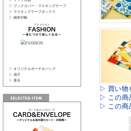
▷ ファイル類
▷ ブックカバー・マスキングテープ
▷ マスキングテープボックス
▷ 御朱印帳
▷ オリジナルポーチ＆バッグ
▷ 扇子
▷ 香水
▷ 買い物
▷ この
▷ この