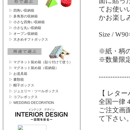
面に貼っ
てお使い
▷ 四角い収納箱
かお楽し
▷ 多角形の収納箱
▷ 小さな四角い収納箱
▷ 小さな丸い収納箱
Size / W9
▷ オープン収納箱
▷ 大きめギフトボックス
※紙・柄
※数量限
▷ マグネット留め箱（貼り付けて使う）
▷ マグネット留め箱（収納箱）
▷ お道具箱
-------------
▷ 書類箱
▷ 帽子ボックス
▷ ジュエリー・ツールボックス
【 レター
▷ コフレボックス
全国一律 
▷ WEDDING DECORATION
ご注文画
て下さい