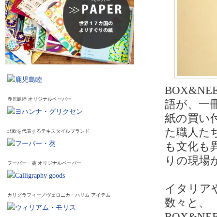
BOX&N
鹿児島睦 オリジナルペーパー
語が、一
紙の買い
た職人た
北欧を代表するテキスタイルブランド
も文化も
りの現場
フーバー・葵 オリジナルペーパー
イタリア
カリグラフィー／ヴェロニカ・ハリム アイテム
数々と、
BOX&N