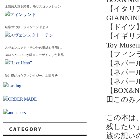
圧倒的人気を誇る、モリスコレクション
【イタリア】
GIANNINI
【ドイツ】C
魅惑の北欧・フィンランドより
【イギリス】Jud
Toy Muse
スヴェンスクト・テン社の壁紙を使用し、
【フィンランド
BOX＆NEEDLEが独自にデザインした製品
【ネパール】G
【ネパール
受け継がれたファンタジー、上野リチ
【ネパール×
【BOX&
田このみ
この本は
残したい
族の想い