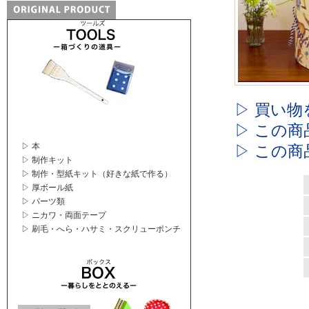
▷ 買い物
▷ この
▷ 本
▷ この
▷ 制作キット
▷ 制作・型紙キット（好きな紙で作る）
▷ 厚ボール紙
▷ パーツ類
▷ ニカワ・両面テープ
▷ 刷毛・へら・ハサミ・スクリューポンチ