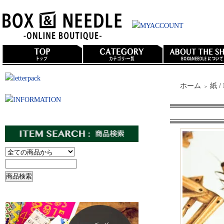
ホーム
紙 /
＞