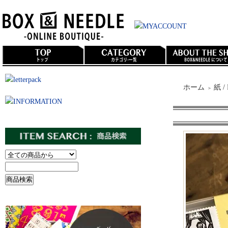
ホーム
紙 /
＞