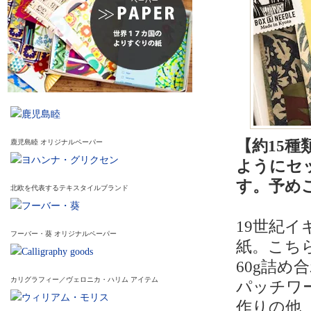
【約15
鹿児島睦 オリジナルペーパー
ようにセ
す。予め
北欧を代表するテキスタイルブランド
19世紀
フーバー・葵 オリジナルペーパー
紙。こち
60g詰め
カリグラフィー／ヴェロニカ・ハリム アイテム
パッチワ
作りの他