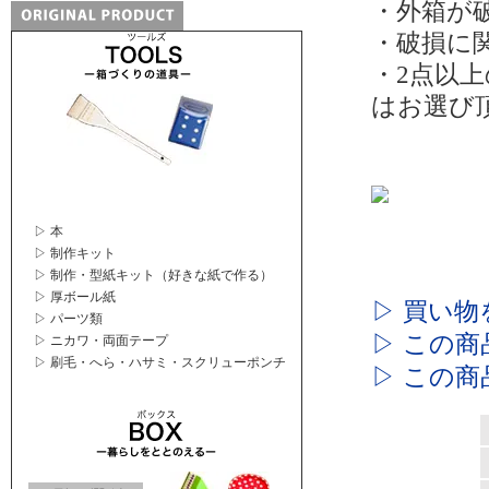
・外箱が
・破損に
・2点以
はお選び
▷ 本
▷ 制作キット
▷ 制作・型紙キット（好きな紙で作る）
▷ 厚ボール紙
▷ 買い物
▷ パーツ類
▷ この
▷ ニカワ・両面テープ
▷ 刷毛・へら・ハサミ・スクリューポンチ
▷ この