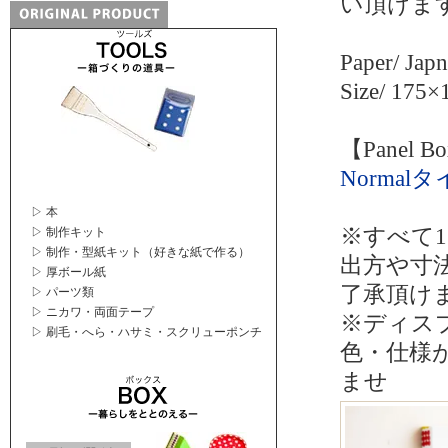
い頂けま
Paper/ Jap
Size/ 175
【Panel 
Normal
▷ 本
※すべて
▷ 制作キット
▷ 制作・型紙キット（好きな紙で作る）
出方や寸
▷ 厚ボール紙
了承頂け
▷ パーツ類
▷ ニカワ・両面テープ
※ディス
▷ 刷毛・へら・ハサミ・スクリューポンチ
色・仕様
ませ