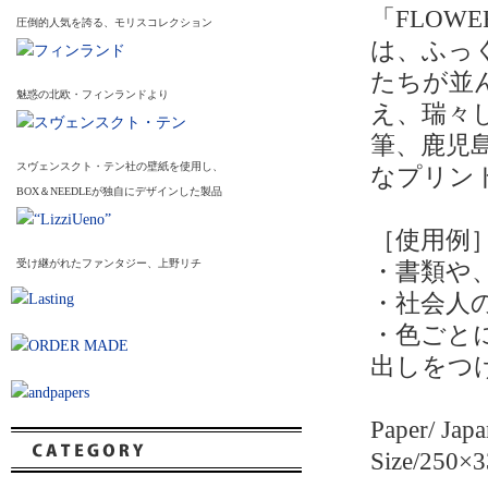
「FLOWE
圧倒的人気を誇る、モリスコレクション
は、ふっ
たちが並
魅惑の北欧・フィンランドより
え、瑞々
筆、鹿児
スヴェンスクト・テン社の壁紙を使用し、
なプリン
BOX＆NEEDLEが独自にデザインした製品
［使用例
受け継がれたファンタジー、上野リチ
・書類や
・社会人
・色ごと
出しをつ
Paper/ Jap
Size/25