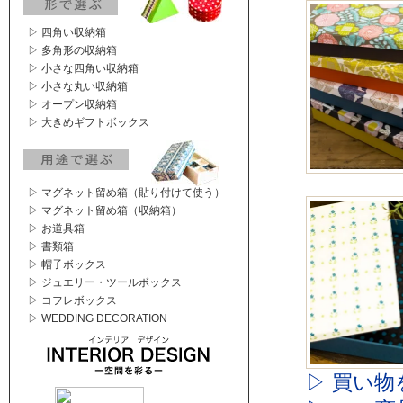
▷ 四角い収納箱
▷ 多角形の収納箱
▷ 小さな四角い収納箱
▷ 小さな丸い収納箱
▷ オープン収納箱
▷ 大きめギフトボックス
▷ マグネット留め箱（貼り付けて使う）
▷ マグネット留め箱（収納箱）
▷ お道具箱
▷ 書類箱
▷ 帽子ボックス
▷ ジュエリー・ツールボックス
▷ コフレボックス
▷ WEDDING DECORATION
▷ 買い物