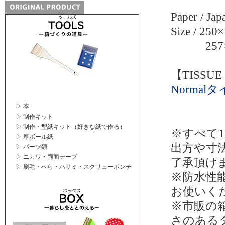
Paper / Jap
Size / 
257×1
【TISSU
Normal
▷ 本
▷ 制作キット
▷ 制作・型紙キット（好きな紙で作る）
※すべて
▷ 厚ボール紙
出方や寸
▷ パーツ類
▷ ニカワ・両面テープ
了承頂け
▷ 刷毛・へら・ハサミ・スクリューポンチ
※防水性
お使いく
※市販の
さのある