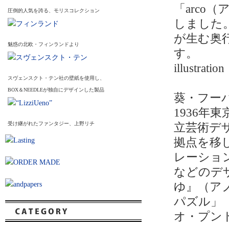
「arco
圧倒的人気を誇る、モリスコレクション
しました
が生む奥
魅惑の北欧・フィンランドより
す。
illustrat
スヴェンスクト・テン社の壁紙を使用し、
BOX＆NEEDLEが独自にデザインした製品
葵・フー
1936年
受け継がれたファンタジー、上野リチ
立芸術デ
拠点を移
レーショ
などのデ
ゆ』（ア
パズル」
オ・プン