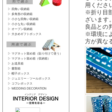
用くださ
▷ 四角い収納箱
※折り目
▷ 多角形の収納箱
ざいます
▷ 小さな四角い収納箱
▷ 小さな丸い収納箱
良品との
▷ オープン収納箱
※環境に
▷ 大きめギフトボックス
方が異な
▷ マグネット留め箱（貼り付けて使う）
▷ マグネット留め箱（収納箱）
▷ お道具箱
▷ 書類箱
▷ 帽子ボックス
▷ ジュエリー・ツールボックス
▷ コフレボックス
▷ WEDDING DECORATION