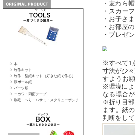
・麦わら帽
・スカー
・お子さ
・お部屋の
・プレゼ
※すべて1
▷ 本
寸法が少
▷ 制作キット
▷ 制作・型紙キット（好きな紙で作る）
すようお
▷ 厚ボール紙
※環境によ
▷ パーツ類
なる場合
▷ ニカワ・両面テープ
▷ 刷毛・へら・ハサミ・スクリューポンチ
※折り目部
ます。紙の
判断をし