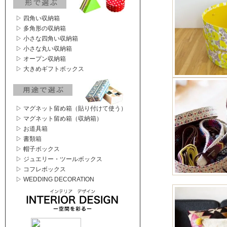
▷ 四角い収納箱
▷ 多角形の収納箱
▷ 小さな四角い収納箱
▷ 小さな丸い収納箱
▷ オープン収納箱
▷ 大きめギフトボックス
▷ マグネット留め箱（貼り付けて使う）
▷ マグネット留め箱（収納箱）
▷ お道具箱
▷ 書類箱
▷ 帽子ボックス
▷ ジュエリー・ツールボックス
▷ コフレボックス
▷ WEDDING DECORATION