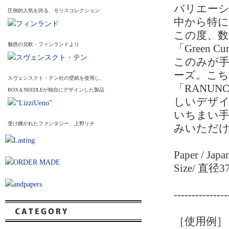
バリエー
圧倒的人気を誇る、モリスコレクション
中から特
この度、数
魅惑の北欧・フィンランドより
「Green
このみが手
ーズ。こ
スヴェンスクト・テン社の壁紙を使用し、
「RANU
BOX＆NEEDLEが独自にデザインした製品
しいデザイ
いちまい
受け継がれたファンタジー、上野リチ
みいただ
Paper / Japa
Size/ 直径
---------------
［使用例］