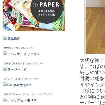
鹿児島睦 オリジナルペーパー
大切な帽
北欧を代表するテキスタイルブランド
す。つば
納しやす
付属の紐
フーバー・葵 オリジナルペーパー
イやイン
［紙につい
カリグラフィー／ヴェロニカ・ハリム アイテム
2016年
ーパー『f