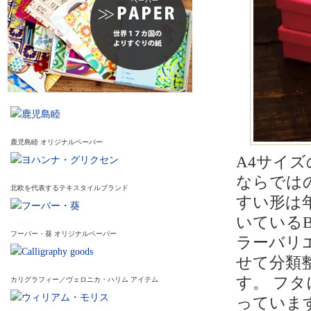
鹿児島睦 オリジナルペーパー
A4サイ
ならでは
北欧を代表するテキスタイルブランド
すい形は
いているB
フーバー・葵 オリジナルペーパー
ラーバリ
せて分類
す。 フ
カリグラフィー／ヴェロニカ・ハリム アイテム
っています