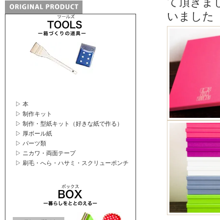
て頂きま
いました
▷ 本
▷ 制作キット
▷ 制作・型紙キット（好きな紙で作る）
▷ 厚ボール紙
▷ パーツ類
▷ ニカワ・両面テープ
▷ 刷毛・へら・ハサミ・スクリューポンチ