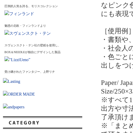
なピンク
圧倒的人気を誇る、モリスコレクション
にも表現
魅惑の北欧・フィンランドより
［使用例
・書類や
スヴェンスクト・テン社の壁紙を使用し、
・社会人
BOX＆NEEDLEが独自にデザインした製品
・色ごと
出しをつ
受け継がれたファンタジー、上野リチ
Paper/ Jap
Size/250
※すべて
出方や寸
了承頂け
※「まとめ