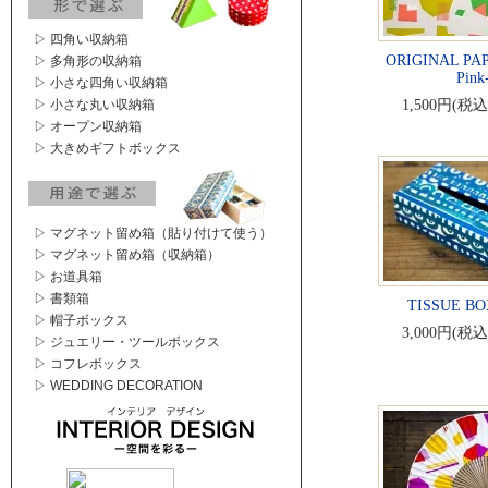
▷ 四角い収納箱
ORIGINAL PA
▷ 多角形の収納箱
Pink
▷ 小さな四角い収納箱
▷ 小さな丸い収納箱
1,500円(税込
▷ オープン収納箱
▷ 大きめギフトボックス
▷ マグネット留め箱（貼り付けて使う）
▷ マグネット留め箱（収納箱）
▷ お道具箱
▷ 書類箱
TISSUE BOX
▷ 帽子ボックス
3,000円(税込
▷ ジュエリー・ツールボックス
▷ コフレボックス
▷ WEDDING DECORATION